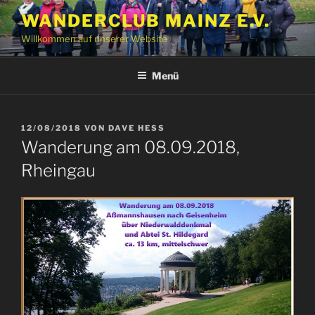
Zum
WANDERCLUB MAINZ E.V.
Inhalt
Willkommen auf unserer Website
springen
Menü
VERÖFFENTLICHT
12/08/2018
VON
DAVE HESS
AM
Wanderung am 08.09.2018,
Rheingau