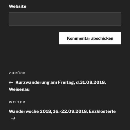
Website
Beitragsnavigation
Vorheriger
ZURÜCK
Beitrag
Kurzwanderung am Freitag, d.31.08.2018,
Weisenau
Nächster
WEITER
Beitrag
Wanderwoche 2018, 16.-22.09.2018, Enzklösterle