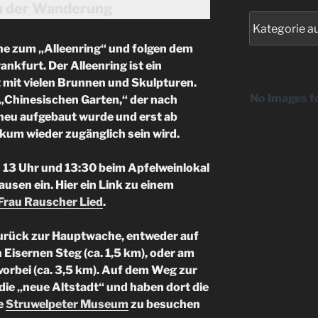
n der Wanderung
Kategorien
he zum „Alleenring“ und folgen dem
nkfurt. Der Alleenring ist ein
 mit vielen Brunnen und Skulpturen.
No Images f
„Chinesischen Garten,“ der nach
neu aufgebaut wurde und erst ab
kum wieder zugänglich sein wird.
 13 Uhr und 13:30 beim Apfelweinlokal
ausen ein. Hier ein Link zu einem
Frau Rauscher Lied
.
zurück zur Hauptwache, entweder auf
Eisernen Steg (ca. 1,5 km), oder am
orbei (ca. 3,5 km).
Auf dem Weg zur
ie „neue Altstadt“ und haben dort die
e
Struwelpeter Museum
zu besuchen