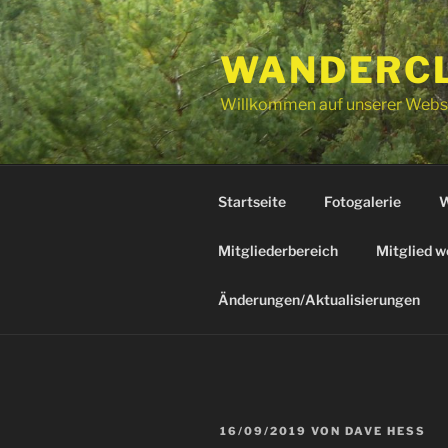
Zum
Inhalt
WANDERCLU
springen
Willkommen auf unserer Webs
Startseite
Fotogalerie
W
Mitgliederbereich
Mitglied w
Änderungen/Aktualisierungen
VERÖFFENTLICHT
16/09/2019
VON
DAVE HESS
AM