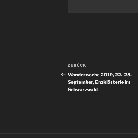
Beitragsnavigation
Vorheriger
ZURÜCK
Beitrag
Wanderwoche 2019, 22.-28.
September, Enzklösterle im
Schwarzwald