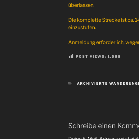
überlassen.
Die komplette Strecke ist ca. 1
einzustufen.
Anmeldung erforderlich, wegen
POST VIEWS:
1.588
KATEGORIEN
ARCHIVIERTE WANDERUNG
Schreibe einen Komm
Deine E-Mail-Adresse wird nicht