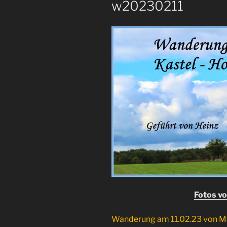
w20230211
Fotos v
Wanderung am 11.02.23 von M