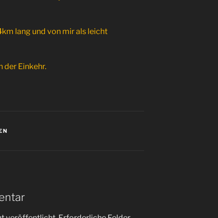
4km lang und von mir als leicht
 der Einkehr.
EN
entar
 veröffentlicht.
Erforderliche Felder