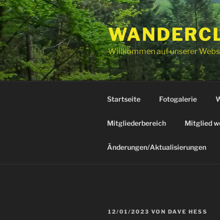
Zum
Inhalt
WANDERCLU
springen
Willkommen auf unserer Webs
Startseite
Fotogalerie
W
Mitgliederbereich
Mitglied w
Änderungen/Aktualisierungen
VERÖFFENTLICHT
12/01/2023
VON
DAVE HESS
AM