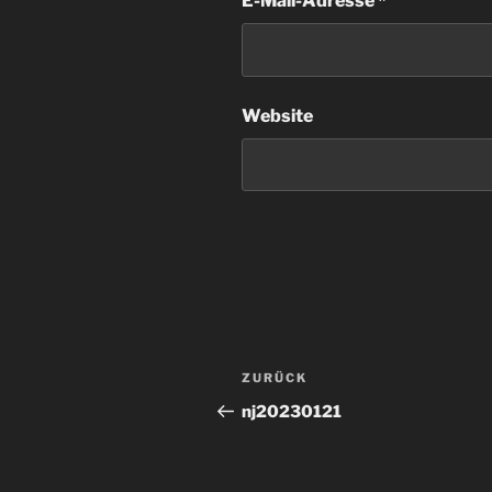
E-Mail-Adresse
*
Website
Beitragsnavigation
Vorheriger
ZURÜCK
Beitrag
nj20230121