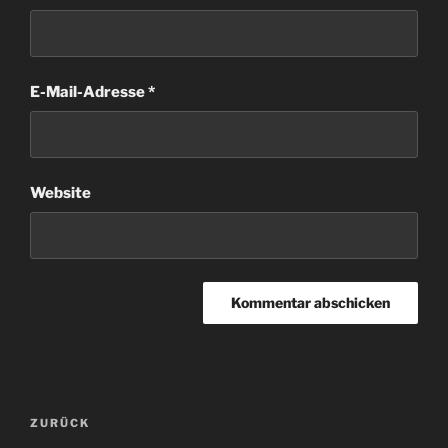
E-Mail-Adresse
*
Website
Beitragsnavigation
Vorheriger
ZURÜCK