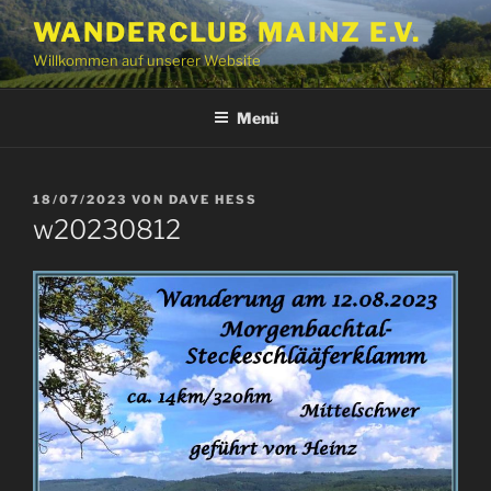
Zum
WANDERCLUB MAINZ E.V.
Inhalt
Willkommen auf unserer Website
springen
Menü
VERÖFFENTLICHT
18/07/2023
VON
DAVE HESS
AM
w20230812