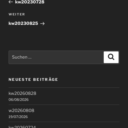
Beitrag
kw20230728
Nächster
WEITER
Beitrag
kw20230825
Suchen
Suche
nach:
NEUESTE BEITRÄGE
kw20260828
06/08/2026
w20260808
19/07/2026
kw20260724