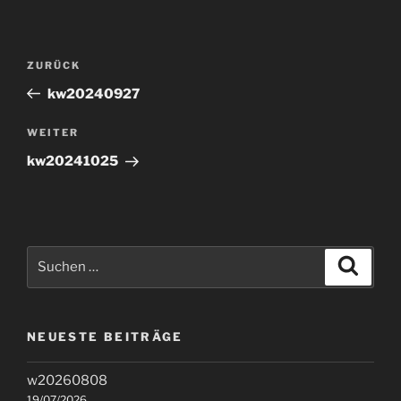
Beitragsnavigation
Vorheriger
ZURÜCK
Beitrag
kw20240927
Nächster
WEITER
Beitrag
kw20241025
Suchen
Suche
nach:
NEUESTE BEITRÄGE
w20260808
19/07/2026