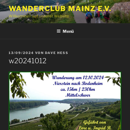
Zum
WANDERCLUB MAINZ E.V.
Inhalt
Willkommen auf unserer Website
springen
Menü
VERÖFFENTLICHT
13/09/2024
VON
DAVE HESS
AM
w20241012