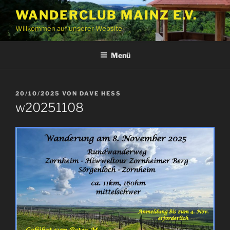
Zum
WANDERCLUB MAINZ E.V.
Inhalt
Willkommen auf unserer Website
springen
Menü
VERÖFFENTLICHT
20/10/2025
VON
DAVE HESS
AM
w20251108