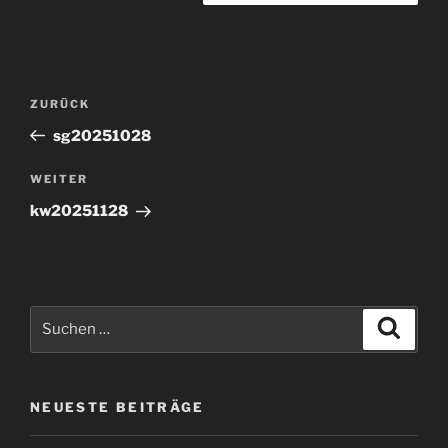
Beitragsnavigation
Vorheriger
ZURÜCK
Beitrag
sg20251028
Nächster
WEITER
Beitrag
kw20251128
Suchen
Suche
nach:
NEUESTE BEITRÄGE