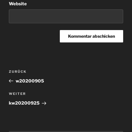
Website
Beitragsnavigation
Vorheriger
ZURÜCK
Beitrag
w20200905
Nächster
WEITER
Beitrag
kw20200925