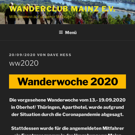
Zum
WANDERCLUB MAINZ E.V.
Inhalt
Willkommen auf unserer Website
springen
Menü
VERÖFFENTLICHT
20/09/2020
VON
DAVE HESS
AM
ww2020
Wanderwoche 2020
Die vorgesehene Wanderwoche vom 13.- 19.09.2020
in Oberhof/ Thüringen, Aparthotel, wurde aufgrund
der Situation durch die Coronapandemie abgesagt.
Stattdessen wurde für die angemeldeten Mitfahrer