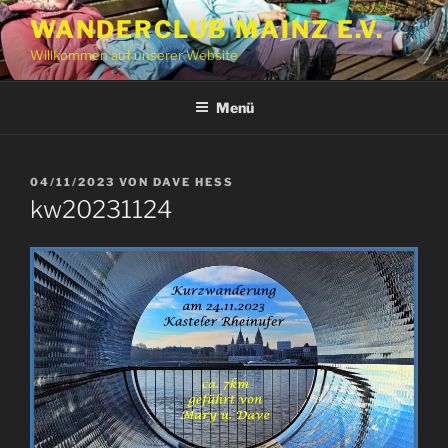
Zum
WANDERCLUB MAINZ E.V.
Inhalt
Willkommen auf unserer Website
springen
Menü
VERÖFFENTLICHT
04/11/2023
VON
DAVE HESS
AM
kw20231124