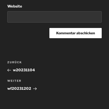
Website
Beitragsnavigation
Vorheriger
ZURÜCK
Beitrag
w20231104
Nächster
WEITER
Beitrag
wf20231202