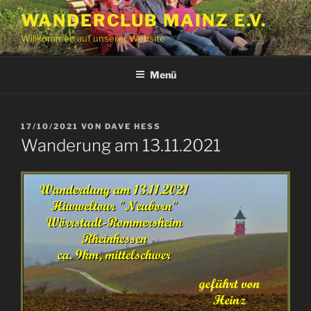
Zum
WANDERCLUB MAINZ E.V.
Inhalt
Willkommen auf unserer Website
springen
Menü
VERÖFFENTLICHT
17/10/2021
VON
DAVE HESS
AM
Wanderung am 13.11.2021