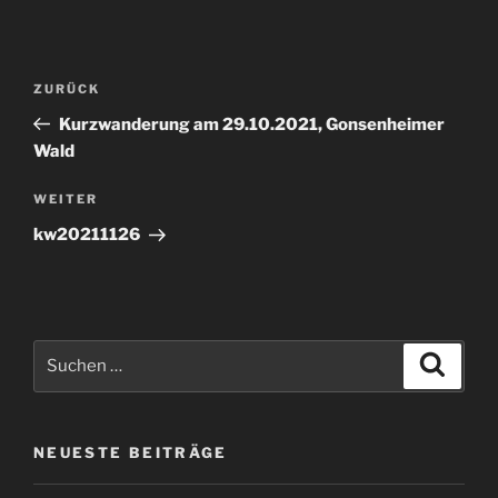
Beitragsnavigation
Vorheriger
ZURÜCK
Beitrag
Kurzwanderung am 29.10.2021, Gonsenheimer
Wald
Nächster
WEITER
Beitrag
kw20211126
Suchen
Suche
nach:
NEUESTE BEITRÄGE