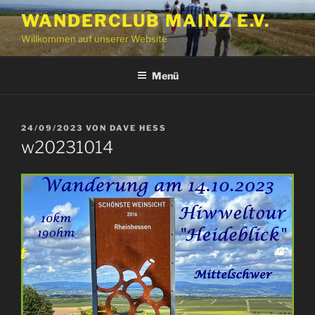
Zum
WANDERCLUB MAINZ E.V.
Inhalt
Willkommen auf unserer Website
springen
Menü
VERÖFFENTLICHT
24/09/2023
VON
DAVE HESS
AM
w20231014