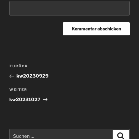
Beitragsnavigation
Vorheriger
ZURÜCK
Beitrag
kw20230929
Nächster
WEITER
Beitrag
kw20231027
Suchen
Suche